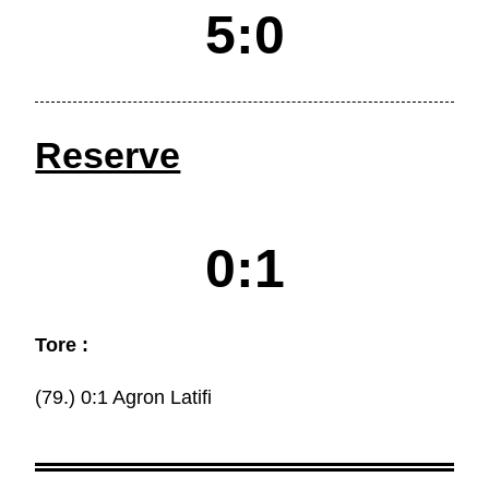
5:0
Reserve
0:1
Tore :
(79.) 0:1 Agron Latifi